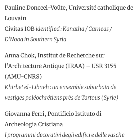
Pauline Donceel-Voûte, Université catholique de
Louvain
Civitas IOB
identified
:
Kanatha
/
Carneas
/
D’
Noba
in
Southern
Syria
Anna Chok, Institut de Recherche sur
l’Architecture Antique (IRAA) – USR 3155
(AMU-CNRS)
Khirbet
el-
Libneh
: un ensemble suburbain de
vestiges paléochrétiens près de Tartous (Syrie)
Giovanna Ferri, Pontificio Istituto di
Archeologia Cristiana
I programmi decorativi degli edifici e delle vasche