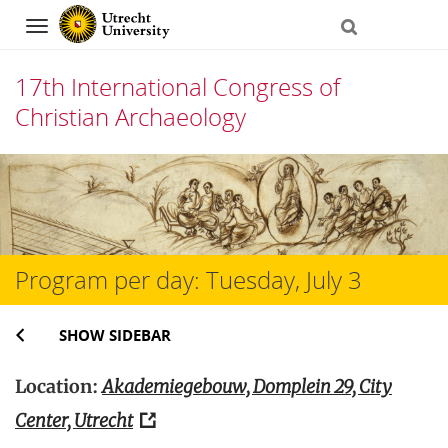
Navigation
17th International Congress of
Christian Archaeology
Skip
to
content
Program per day: Tuesday, July 3
SHOW SIDEBAR
Location:
Akademiegebouw, Domplein 29, City
Center, Utrecht